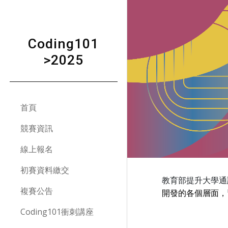
Sk
Coding101
>2025
首頁
競賽資訊
線上報名
初賽資料繳交
教育部提升大學通
複賽公告
開發的各個層面，
Coding101衝刺講座